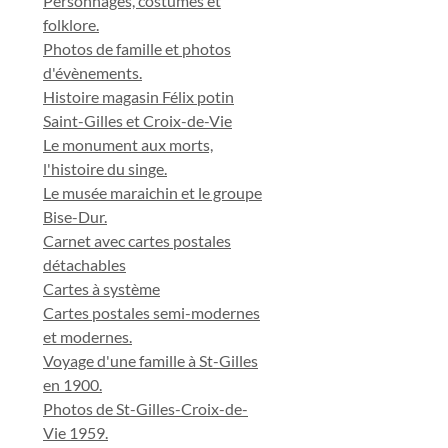
Personnages, costumes et
folklore.
Photos de famille et photos
d'évènements.
Histoire magasin Félix potin
Saint-Gilles et Croix-de-Vie
Le monument aux morts,
l'histoire du singe.
Le musée maraichin et le groupe
Bise-Dur.
Carnet avec cartes postales
détachables
Cartes à système
Cartes postales semi-modernes
et modernes.
Voyage d'une famille à St-Gilles
en 1900.
Photos de St-Gilles-Croix-de-
Vie 1959.