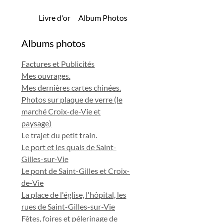
Livre d'or
Album Photos
Albums photos
Factures et Publicités
Mes ouvrages.
Mes dernières cartes chinées.
Photos sur plaque de verre (le
marché Croix-de-Vie et
paysage)
Le trajet du petit train.
Le port et les quais de Saint-
Gilles-sur-Vie
Le pont de Saint-Gilles et Croix-
de-Vie
La place de l'église, l'hôpital, les
rues de Saint-Gilles-sur-Vie
Fêtes, foires et pélerinage de