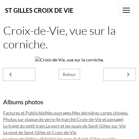
ST GILLES CROIX DE VIE
Croix-de-Vie, vue sur la
corniche.
Retour
Albums photos
Factures et Publicités
Mes ouvrages.
Mes dernières cartes chinées.
Photos sur plaque de verre (le marché Croix-de-Vie et paysage)
Le trajet du petit train.
Le port et les quais de Saint-Gilles-sur-Vie
Le pont de Saint-Gilles et Croix-de-Vie
La place de l'église, l'hôpital, les rues de Saint-Gilles-sur-Vie