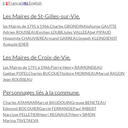
Français
English
Les Maires de St-Gilles-sur-Vie.
les Maires de 1795 à 1966.
Charles GRONDIN
Alphonse GAUTTE
Adrien ROUSSEAU
Emilien LOUBE
Jules VALLEE
Abel PIPAUD
Hippolyte CHAUVIERE
Armand GARREAU
Joseph KLEINDIENST
Auguste IDIER
Les Maires de Croix-de-Vie.
Les Maires de 1791 à 1966.
Pierre Henry RAIMONDEAU
Gaëtan POTEL
Charles BUCQUET
Isidore MORINEAU
Marcel RAGON
Jean ROUSSEAU
Personnages liés à la commune.
Charles ATAMIAN
Marcel BAUDOUIN
Groupe BENETEAU
Edmond BOCQUIER
Garcie FERRANDE
Paul IMBERT
Narcisse PELLETIER
Henri REGNAULT
Henry SIMON
Marina TSVETAEVA