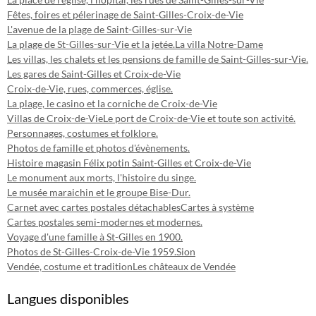
Fêtes, foires et pélerinage de Saint-Gilles-Croix-de-Vie
L'avenue de la plage de Saint-Gilles-sur-Vie
La plage de St-Gilles-sur-Vie et la jetée.
La villa Notre-Dame
Les villas, les chalets et les pensions de famille de Saint-Gilles-sur-Vie.
Les gares de Saint-Gilles et Croix-de-Vie
Croix-de-Vie, rues, commerces, église.
La plage, le casino et la corniche de Croix-de-Vie
Villas de Croix-de-Vie
Le port de Croix-de-Vie et toute son activité.
Personnages, costumes et folklore.
Photos de famille et photos d'évènements.
Histoire magasin Félix potin Saint-Gilles et Croix-de-Vie
Le monument aux morts, l'histoire du singe.
Le musée maraichin et le groupe Bise-Dur.
Carnet avec cartes postales détachables
Cartes à système
Cartes postales semi-modernes et modernes.
Voyage d'une famille à St-Gilles en 1900.
Photos de St-Gilles-Croix-de-Vie 1959.
Sion
Vendée, costume et tradition
Les châteaux de Vendée
Langues disponibles