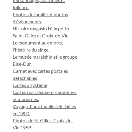
Personnages, costumes et
folklore.
Photos de famille et photos
d'évènements.
Histoire magasin Félix potin
Saint-Gilles et Croix-de-Vie
Le monument aux morts,
l'histoire du singe.
Le musée maraichin et le groupe
Bise-Dur.
Carnet avec cartes postales
détachables
Cartes à système
Cartes postales semi-modernes
et modernes.
Voyage d'une famille à St-Gilles
en 1900.
Photos de St-Gilles-Croix-de-
Vie 1959.