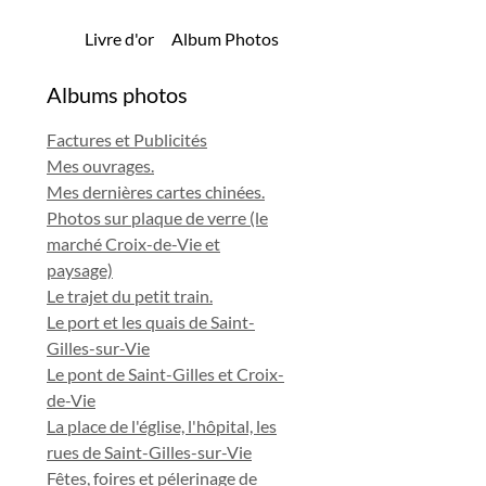
Livre d'or
Album Photos
Albums photos
Factures et Publicités
Mes ouvrages.
Mes dernières cartes chinées.
Photos sur plaque de verre (le
marché Croix-de-Vie et
paysage)
Le trajet du petit train.
Le port et les quais de Saint-
Gilles-sur-Vie
Le pont de Saint-Gilles et Croix-
de-Vie
La place de l'église, l'hôpital, les
rues de Saint-Gilles-sur-Vie
Fêtes, foires et pélerinage de